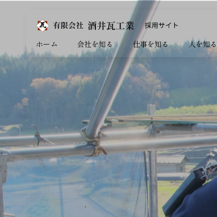
ホーム
会社を知る
仕事を知る
人を知
経
未