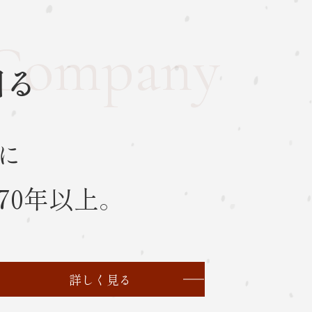
Company
知る
に
70年以上。
詳しく見る