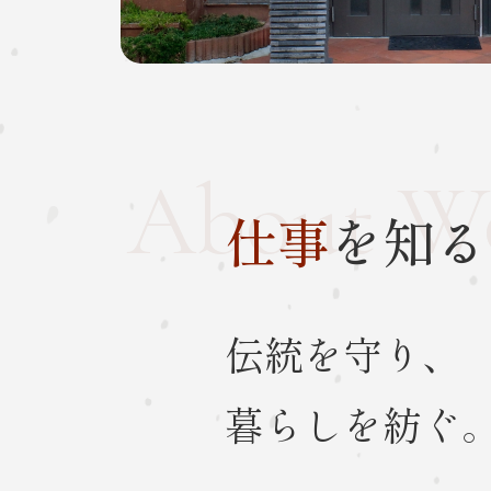
About W
仕事
を知る
伝統を守り、
暮らしを紡ぐ