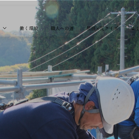
る
働く環境
職人への道
屋根×瓦クイズ
よ
験者インタビュー
経験者インタビュー