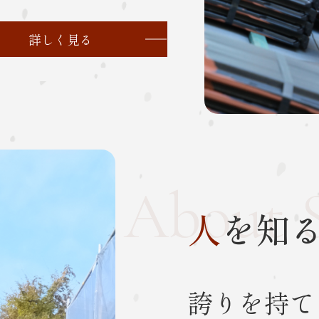
詳しく見る
About S
人
を知
誇りを持て