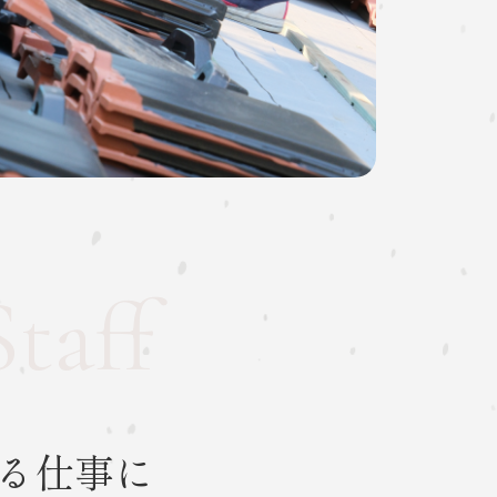
taff
る
る仕事に