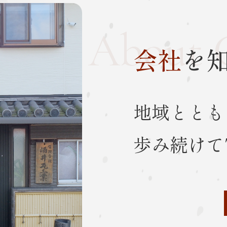
About 
会社
を
地域ととも
歩み続けて